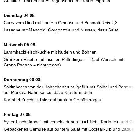
Gefüllter Fenchel auf Estragonsauce mit Kartoffelgratin
Dienstag 04.08.
Curry vom Rind mit buntem Gemüse und Basmati-Reis 2,3
Lasagne mit Mangold, Gorgonzola und Nüssen, dazu Salat
Mittwoch 05.08.
Lammhackfleischküchle mit Nudeln und Bohnen
1,3
Grünkern-Risotto mit frischen Pfifferlingen
(auf Wunsch mit
Grana Padano = nicht vegan)
Donnerstag 06.08.
Saltimbocca von der Hähnchenbrust (gefüllt mit Salbei und Parmasc
auf Marsala-Rahmsauce, dazu Kräuternudeln
Kartoffel-Zucchini-Taler auf buntem Gemüseragout
Freitag 07.08.
Sylter Fischpfanne“ mit verschiedenen Fischfilets, Kartoffeln und G
Gebackenes Gemüse auf buntem Salat mit Cocktail-Dip und Baguett